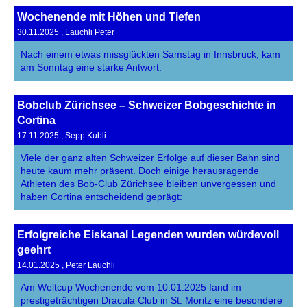
Wochenende mit Höhen und Tiefen
30.11.2025
, Läuchli Peter
Nach einem etwas missglückten Samstag in Innsbruck, kam
am Sonntag eine starke Antwort.
Bobclub Zürichsee – Schweizer Bobgeschichte in
Cortina
17.11.2025
, Sepp Kubli
Viele der ganz alten Schweizer Erfolge auf dieser Bahn sind
heute kaum mehr präsent. Doch einige herausragende
Athleten des Bob-Club Zürichsee bleiben unvergessen und
haben Cortina entscheidend geprägt:
Erfolgreiche Eiskanal Legenden wurden würdevoll
geehrt
14.01.2025
, Peter Läuchli
Am Weltcup Wochenende vom 10.01.2025 fand im
prestigeträchtigen Dracula Club in St. Moritz eine besondere