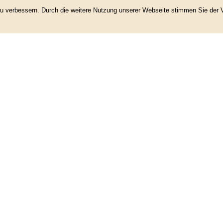
 zu verbessern. Durch die weitere Nutzung unserer Webseite stimmen Sie de
Datenschutz
|
Impressum
|
Powered by ClubDesk Vereinssoftware
|
ClubDesk Login