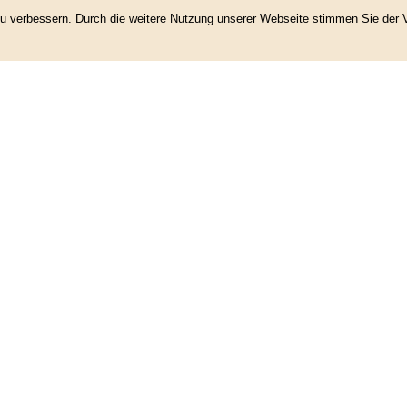
 zu verbessern. Durch die weitere Nutzung unserer Webseite stimmen Sie de
Datenschutz
|
Impressum
|
Powered by ClubDesk Vereinssoftware
|
ClubDesk Login