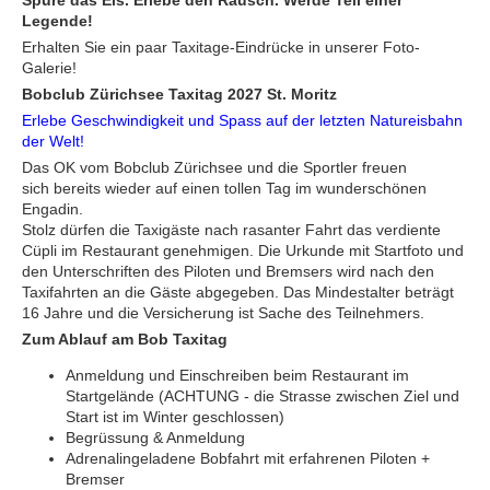
Spüre das Eis. Erlebe den Rausch. Werde Teil einer
Legende!
Erhalten Sie ein paar Taxitage-Eindrücke in unserer Foto-
Galerie!
Bobclub Zürichsee Taxitag 2027 St. Moritz
Erlebe Geschwindigkeit und Spass auf der letzten Natureisbahn
der Welt!
Das OK vom Bobclub Zürichsee und die Sportler freuen
sich bereits wieder auf einen tollen Tag im wunderschönen
Engadin.
Stolz dürfen die Taxigäste nach rasanter Fahrt das verdiente
Cüpli im Restaurant genehmigen. Die Urkunde mit Startfoto und
den Unterschriften des Piloten und Bremsers wird nach den
Taxifahrten an die Gäste abgegeben. Das Mindestalter beträgt
16 Jahre und die Versicherung ist Sache des Teilnehmers.
Zum Ablauf am Bob Taxitag
Anmeldung und Einschreiben beim Restaurant im
Startgelände (ACHTUNG - die Strasse zwischen Ziel und
Start ist im Winter geschlossen)
Begrüssung & Anmeldung
Adrenalingeladene Bobfahrt mit erfahrenen Piloten +
Bremser