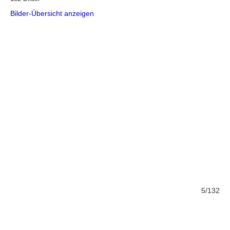
Bilder-Übersicht anzeigen
132
5/132