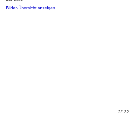
Bilder-Übersicht anzeigen
132
2/132