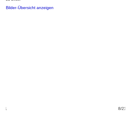
Bilder-Übersicht anzeigen
/21
8/21