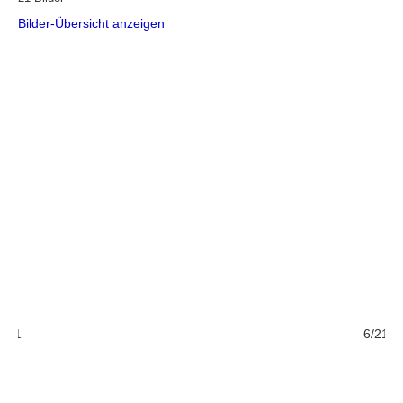
Bilder-Übersicht anzeigen
/21
6/21