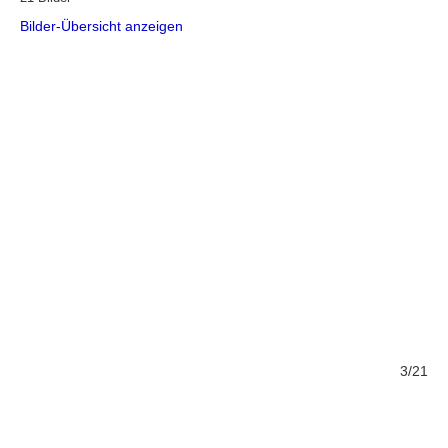
Bilder-Übersicht anzeigen
/21
3/21